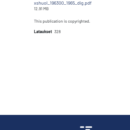
xshuol_196300_1965_dig.pdf
12.91 MB
This publication is copyrighted.
Lataukset
328