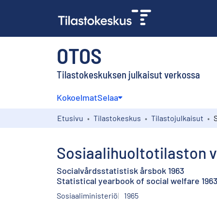
OTOS
Tilastokeskuksen julkaisut verkossa
Kokoelmat
Selaa
Etusivu
Tilastokeskus
Tilastojulkaisut
Sosiaalihuoltotilaston v
Socialvårdsstatistisk årsbok 1963
Statistical yearbook of social welfare 196
Sosiaaliministeriö
1965