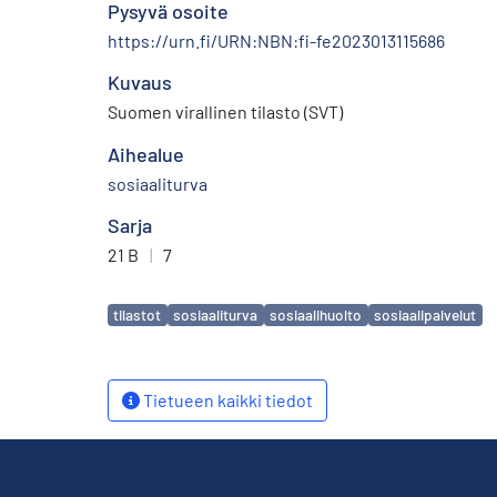
Pysyvä osoite
https://urn.fi/URN:NBN:fi-fe2023013115686
Kuvaus
Suomen virallinen tilasto (SVT)
Aihealue
sosiaaliturva
Sarja
21 B
|
7
Avainsanat
tilastot
sosiaaliturva
sosiaalihuolto
sosiaalipalvelut
Tietueen kaikki tiedot