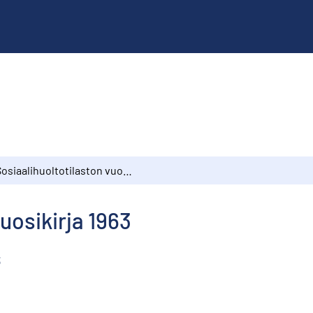
Sosiaalihuoltotilaston vuosikirja 1963
uosikirja 1963
3