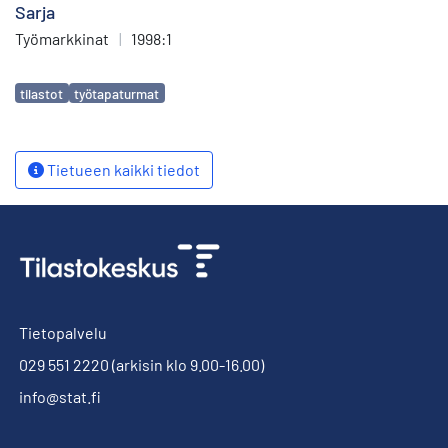
Sarja
Työmarkkinat
|
1998:1
Avainsanat
tilastot
työtapaturmat
Tietueen kaikki tiedot
Tietopalvelu
029 551 2220
(arkisin klo 9.00-16.00)
info@stat.fi