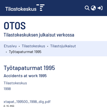
(c
OTOS
Tilastokeskuksen julkaisut verkossa
Etusivu
Tilastokeskus
Tilastojulkaisut
Kokoelmat
Työtapaturmat 1995
Selaa
Työtapaturmat 1995
Accidents at work 1995
Tilastokeskus
1998
xtapat_199500_1998_dig.pdf
6.15 MB