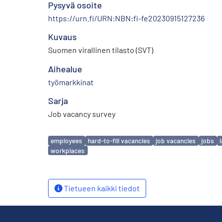
Pysyvä osoite
https://urn.fi/URN:NBN:fi-fe20230915127236
Kuvaus
Suomen virallinen tilasto (SVT)
Aihealue
työmarkkinat
Sarja
Job vacancy survey
Avainsanat
employees
hard-to-fill vacancies
job vacancies
jobs
workplaces
Tietueen kaikki tiedot