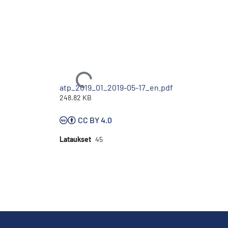
Ladataan...
atp_2019_01_2019-05-17_en.pdf
248.82 KB
CC BY 4.0
Lataukset
45