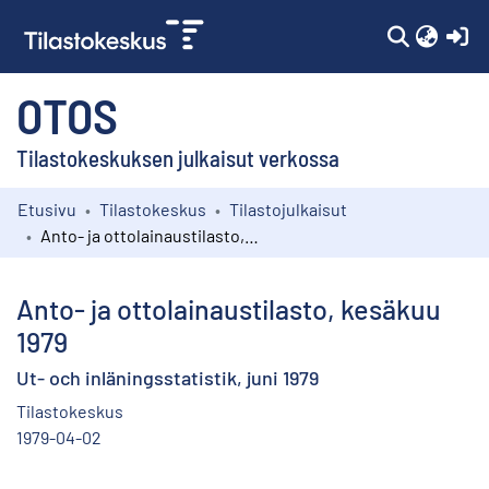
(c
OTOS
Tilastokeskuksen julkaisut verkossa
Etusivu
Tilastokeskus
Tilastojulkaisut
Kokoelmat
Anto- ja ottolainaustilasto, kesäkuu 1979
Selaa
Anto- ja ottolainaustilasto, kesäkuu
1979
Ut- och inläningsstatistik, juni 1979
Tilastokeskus
1979-04-02