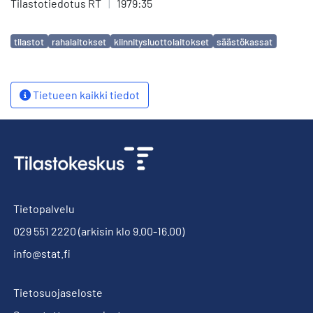
Tilastotiedotus RT
|
1979:35
Avainsanat
tilastot
rahalaitokset
kiinnitysluottolaitokset
säästökassat
Tietueen kaikki tiedot
Tietopalvelu
029 551 2220
(arkisin klo 9.00-16.00)
info@stat.fi
Tietosuojaseloste