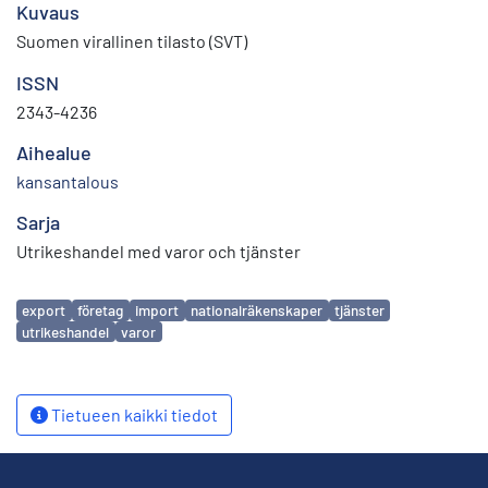
Kuvaus
Suomen virallinen tilasto (SVT)
ISSN
2343-4236
Aihealue
kansantalous
Sarja
Utrikeshandel med varor och tjänster
Avainsanat
export
företag
import
nationalräkenskaper
tjänster
utrikeshandel
varor
Tietueen kaikki tiedot