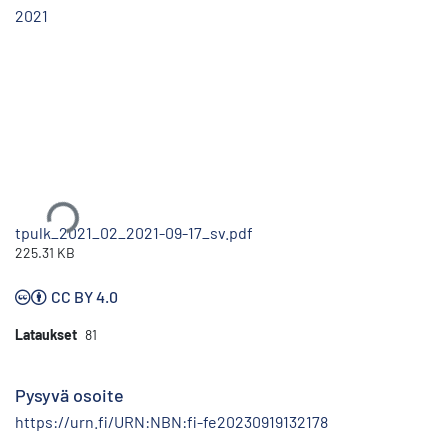
2021
Ladataan...
tpulk_2021_02_2021-09-17_sv.pdf
225.31 KB
CC BY 4.0
Lataukset
81
Pysyvä osoite
https://urn.fi/URN:NBN:fi-fe20230919132178