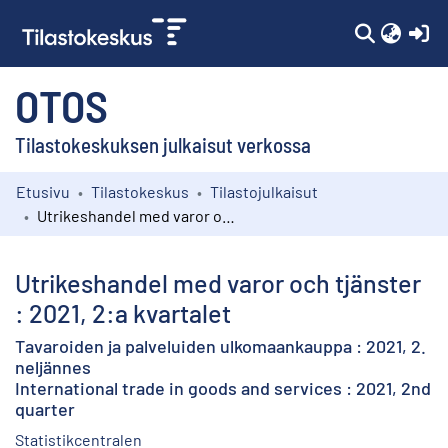
(c
OTOS
Tilastokeskuksen julkaisut verkossa
Etusivu
Tilastokeskus
Tilastojulkaisut
Kokoelmat
Utrikeshandel med varor och tjänster : 2021, 2:a kvartalet
Selaa
Utrikeshandel med varor och tjänster
: 2021, 2:a kvartalet
Tavaroiden ja palveluiden ulkomaankauppa : 2021, 2.
neljännes
International trade in goods and services : 2021, 2nd
quarter
Statistikcentralen