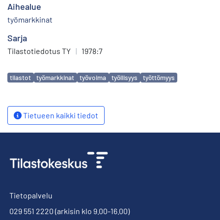
Aihealue
työmarkkinat
Sarja
Tilastotiedotus TY
|
1978:7
Avainsanat
tilastot
työmarkkinat
työvoima
työllisyys
työttömyys
Tietueen kaikki tiedot
Tietopalvelu
029 551 2220
(arkisin klo 9.00-16.00)