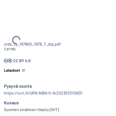
Ladataan...
xtds_ty_197800_1978_7_dig.pdf
3.81 MB
CC BY 4.0
Lataukset
81
Pysyvä osoite
https://urn.fi/URN:NBN:fi-fe2023013110631
Kuvaus
Suomen virallinen tilasto (SVT)