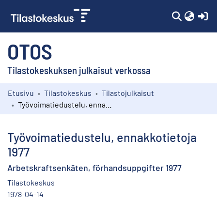
(c
OTOS
Tilastokeskuksen julkaisut verkossa
Etusivu
Tilastokeskus
Tilastojulkaisut
Kokoelmat
Työvoimatiedustelu, ennakkotietoja 1977
Selaa
Työvoimatiedustelu, ennakkotietoja
1977
Arbetskraftsenkäten, förhandsuppgifter 1977
Tilastokeskus
1978-04-14