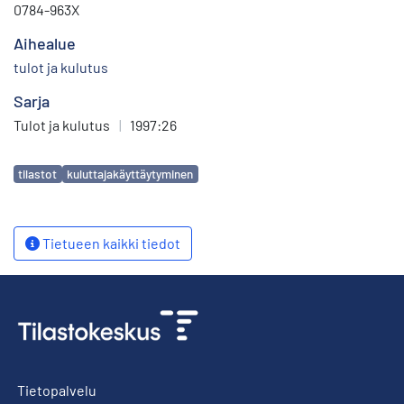
0784-963X
Aihealue
tulot ja kulutus
Sarja
Tulot ja kulutus
|
1997:26
Avainsanat
tilastot
kuluttajakäyttäytyminen
Tietueen kaikki tiedot
Tietopalvelu