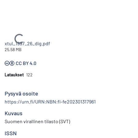
Ladataan...
xtul_1997_26_dig.pdf
25.58 MB
CC BY 4.0
Lataukset
122
Pysyvä osoite
https://urn.fi/URN:NBN:fi-fe202301317961
Kuvaus
Suomen virallinen tilasto (SVT)
ISSN