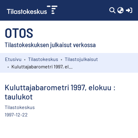
(c
OTOS
Tilastokeskuksen julkaisut verkossa
Etusivu
Tilastokeskus
Tilastojulkaisut
Kokoelmat
Kuluttajabarometri 1997, elokuu : taulukot
Selaa
Kuluttajabarometri 1997, elokuu :
taulukot
Tilastokeskus
1997-12-22