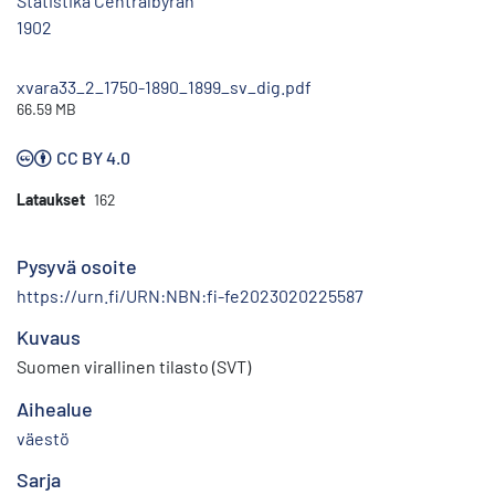
Statistika Centralbyrån
1902
xvara33_2_1750-1890_1899_sv_dig.pdf
66.59 MB
CC BY 4.0
Lataukset
162
Pysyvä osoite
https://urn.fi/URN:NBN:fi-fe2023020225587
Kuvaus
Suomen virallinen tilasto (SVT)
Aihealue
väestö
Sarja