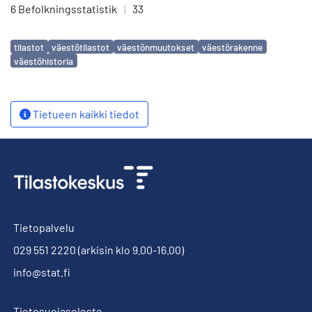
6 Befolkningsstatistik
|
33
Avainsanat
tilastot
väestötilastot
väestönmuutokset
väestörakenne
väestöhistoria
Tietueen kaikki tiedot
Tietopalvelu
029 551 2220
(arkisin klo 9.00-16.00)
info@stat.fi
Tietosuojaseloste