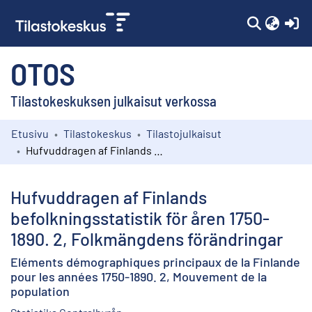
(c
OTOS
Tilastokeskuksen julkaisut verkossa
Etusivu
Tilastokeskus
Tilastojulkaisut
Kokoelmat
Hufvuddragen af Finlands befolkningsstatistik för åren 1750-1890. 2, Folkmängdens förändringar
Selaa
Hufvuddragen af Finlands
befolkningsstatistik för åren 1750-
1890. 2, Folkmängdens förändringar
Eléments démographiques principaux de la Finlande
pour les années 1750-1890. 2, Mouvement de la
population