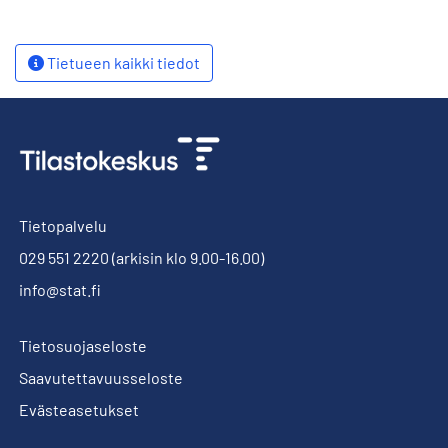
Tietueen kaikki tiedot
Tietopalvelu
029 551 2220
(arkisin klo 9.00-16.00)
info@stat.fi
Tietosuojaseloste
Saavutettavuusseloste
Evästeasetukset