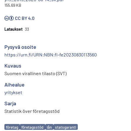
155.69 KB
CC BY 4.0
Lataukset
33
Pysyvä osoite
https://urn.fi/URN:NBN:fi-fe20230830113560
Kuvaus
Suomen virallinen tilasto (SVT)
Aihealue
yritykset
Sarja
Statistik över företagsstöd
Avainsanat
företag
företagsstöd
lån
statsgaranti