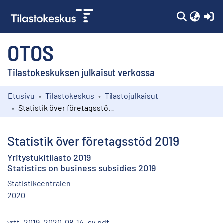
(c
OTOS
Tilastokeskuksen julkaisut verkossa
Etusivu
Tilastokeskus
Tilastojulkaisut
Kokoelmat
Statistik över företagsstöd 2019
Selaa
Statistik över företagsstöd 2019
Yritystukitilasto 2019
Statistics on business subsidies 2019
Statistikcentralen
2020
yrtt_2019_2020-08-14_sv.pdf