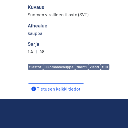
Kuvaus
Suomen virallinen tilasto (SVT)
Aihealue
kauppa
Sarja
1 A
|
48
Avainsanat
tilastot
ulkomaankauppa
tuonti
vienti
tulli
Tietueen kaikki tiedot