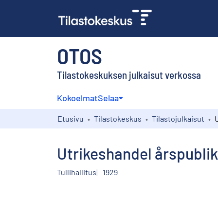
OTOS
Tilastokeskuksen julkaisut verkossa
Kokoelmat
Selaa
Etusivu
Tilastokeskus
Tilastojulkaisut
Utrikeshandel årspublik
Tullihallitus
1929