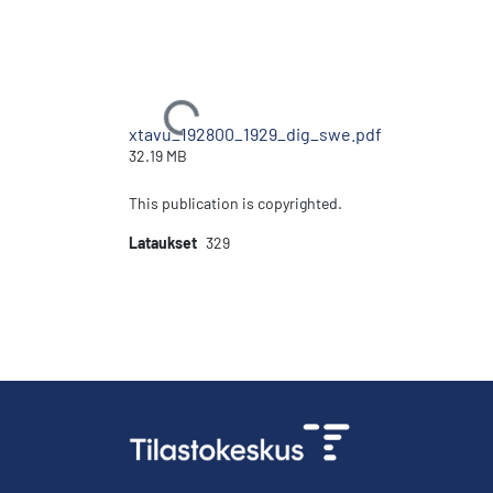
Ladataan...
xtavu_192800_1929_dig_swe.pdf
32.19 MB
This publication is copyrighted.
Lataukset
329