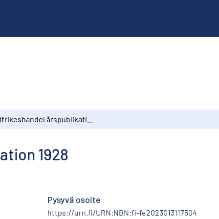
Utrikeshandel årspublikation 1928
ation 1928
Pysyvä osoite
https://urn.fi/URN:NBN:fi-fe2023013117504