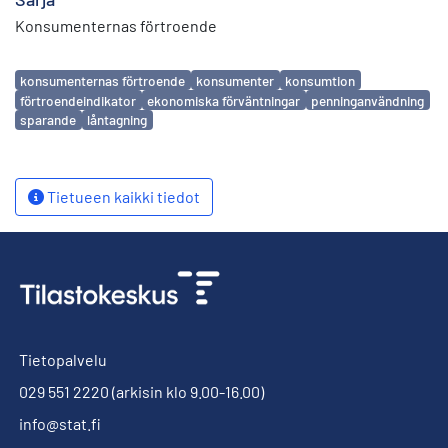
Konsumenternas förtroende
Avainsanat
konsumenternas förtroende
konsumenter
konsumtion
förtroendeindikator
ekonomiska förväntningar
penninganvändning
sparande
låntagning
Tietueen kaikki tiedot
Tietopalvelu
029 551 2220
(arkisin klo 9.00-16.00)
info@stat.fi