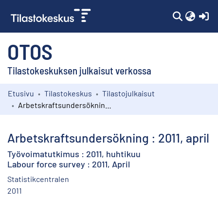
(c
OTOS
Tilastokeskuksen julkaisut verkossa
Etusivu
Tilastokeskus
Tilastojulkaisut
Kokoelmat
Arbetskraftsundersökning : 2011, april
Selaa
Arbetskraftsundersökning : 2011, april
Työvoimatutkimus : 2011, huhtikuu
Labour force survey : 2011, April
Statistikcentralen
2011