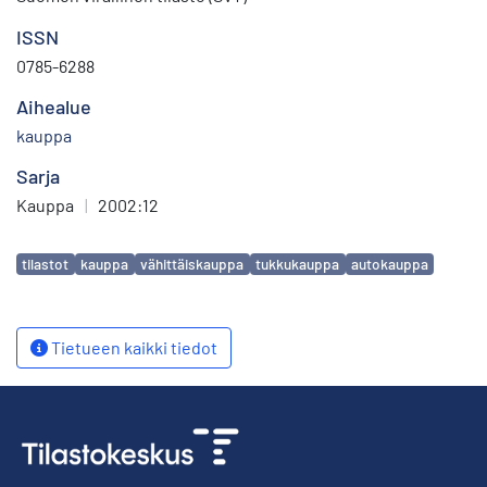
ISSN
0785-6288
Aihealue
kauppa
Sarja
Kauppa
|
2002:12
Avainsanat
tilastot
kauppa
vähittäiskauppa
tukkukauppa
autokauppa
Tietueen kaikki tiedot