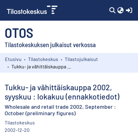
(c
OTOS
Tilastokeskuksen julkaisut verkossa
Etusivu
Tilastokeskus
Tilastojulkaisut
Kokoelmat
Tukku- ja vähittäiskauppa 2002, syyskuu : lokakuu (ennakkotiedot)
Selaa
Tukku- ja vähittäiskauppa 2002,
syyskuu : lokakuu (ennakkotiedot)
Wholesale and retail trade 2002, September :
October (preliminary figures)
Tilastokeskus
2002-12-20