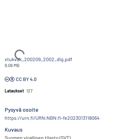
Ladataan...
xtukvak_200209_2002_dig.pdf
9.06 MB
CC BY 4.0
Lataukset
127
Pysyvä osoite
https://urn.fi/URN:NBN:fi-fe2023013118064
Kuvaus
Suomen virallinen tilasto (SVT)