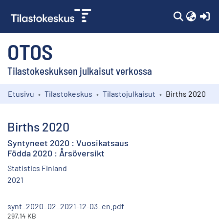
(c
OTOS
Tilastokeskuksen julkaisut verkossa
Etusivu
Tilastokeskus
Tilastojulkaisut
Births 2020
Kokoelmat
Selaa
Births 2020
Syntyneet 2020 : Vuosikatsaus
Födda 2020 : Årsöversikt
Statistics Finland
2021
synt_2020_02_2021-12-03_en.pdf
297.14 KB