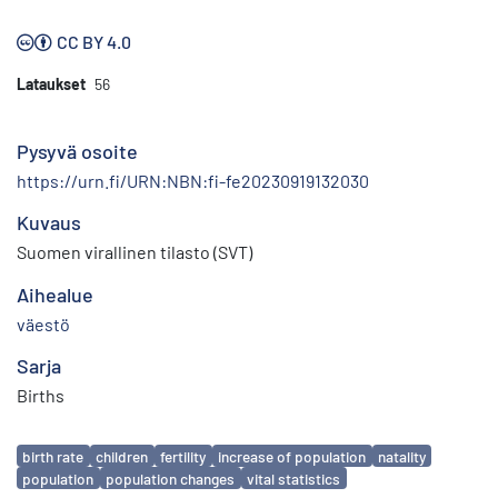
CC BY 4.0
Lataukset
56
Pysyvä osoite
https://urn.fi/URN:NBN:fi-fe20230919132030
Kuvaus
Suomen virallinen tilasto (SVT)
Aihealue
väestö
Sarja
Births
Avainsanat
birth rate
children
fertility
increase of population
natality
population
population changes
vital statistics