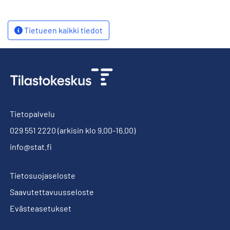
Tietueen kaikki tiedot
Tietopalvelu
029 551 2220
(arkisin klo 9.00-16.00)
info@stat.fi
Tietosuojaseloste
Saavutettavuusseloste
Evästeasetukset