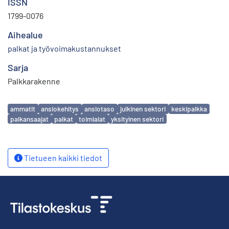
ISSN
1799-0076
Aihealue
palkat ja työvoimakustannukset
Sarja
Palkkarakenne
Avainsanat
ammatit
ansiokehitys
ansiotaso
julkinen sektori
keskipalkka
palkansaajat
palkat
toimialat
yksityinen sektori
Tietueen kaikki tiedot