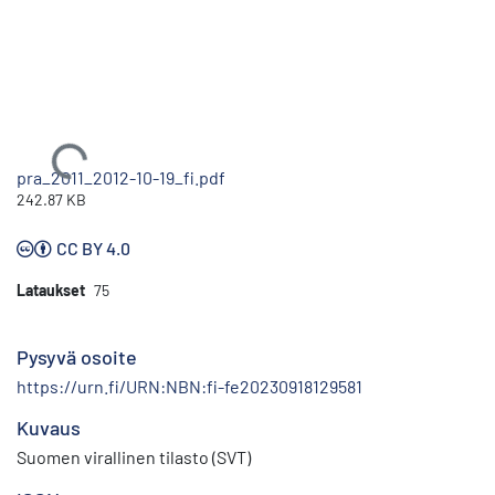
Ladataan...
pra_2011_2012-10-19_fi.pdf
242.87 KB
CC BY 4.0
Lataukset
75
Pysyvä osoite
https://urn.fi/URN:NBN:fi-fe20230918129581
Kuvaus
Suomen virallinen tilasto (SVT)