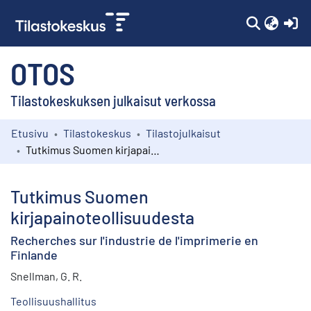
(c
OTOS
Tilastokeskuksen julkaisut verkossa
Etusivu
Tilastokeskus
Tilastojulkaisut
Kokoelmat
Tutkimus Suomen kirjapainoteollisuudesta
Selaa
Tutkimus Suomen
kirjapainoteollisuudesta
Recherches sur l'industrie de l'imprimerie en
Finlande
Snellman, G. R.
Teollisuushallitus