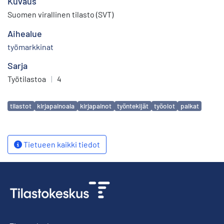
Kuvaus
Suomen virallinen tilasto (SVT)
Aihealue
työmarkkinat
Sarja
Työtilastoa
|
4
Avainsanat
tilastot
kirjapainoala
kirjapainot
työntekijät
työolot
palkat
Tietueen kaikki tiedot