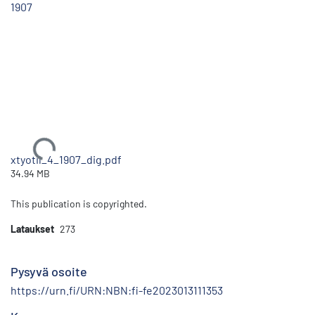
1907
Ladataan...
xtyotil_4_1907_dig.pdf
34.94 MB
This publication is copyrighted.
Lataukset
273
Pysyvä osoite
https://urn.fi/URN:NBN:fi-fe2023013111353