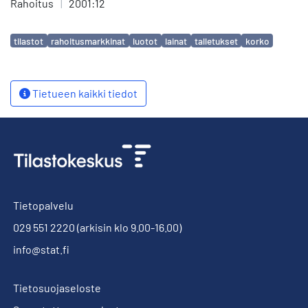
Rahoitus
|
2001:12
Avainsanat
tilastot
rahoitusmarkkinat
luotot
lainat
talletukset
korko
Tietueen kaikki tiedot
Tietopalvelu
029 551 2220
(arkisin klo 9.00-16.00)
info@stat.fi
Tietosuojaseloste