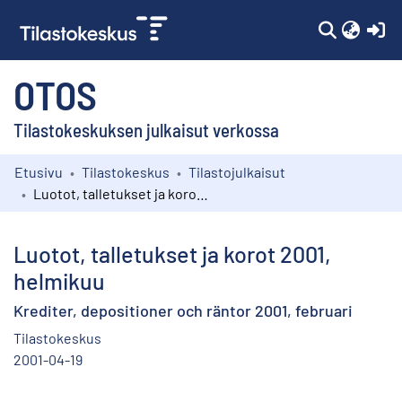
(c
OTOS
Tilastokeskuksen julkaisut verkossa
Etusivu
Tilastokeskus
Tilastojulkaisut
Kokoelmat
Luotot, talletukset ja korot 2001, helmikuu
Selaa
Luotot, talletukset ja korot 2001,
helmikuu
Krediter, depositioner och räntor 2001, februari
Tilastokeskus
2001-04-19