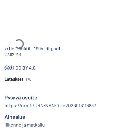
Ladataan...
xrtie_199400_1995_dig.pdf
27.82 MB
CC BY 4.0
Lataukset
170
Pysyvä osoite
https://urn.fi/URN:NBN:fi-fe2023013113837
Aihealue
liikenne ja matkailu