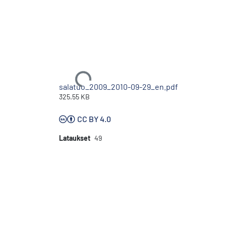
Ladataan...
salatuo_2009_2010-09-29_en.pdf
325.55 KB
CC BY 4.0
Lataukset
49