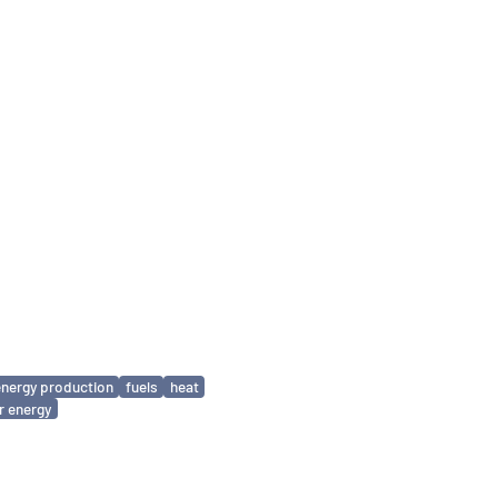
energy production
fuels
heat
r energy