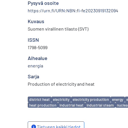
Pysyvä osoite
https://urn.fi/URN:NBN:fi-fe20230919132094
Kuvaus
Suomen virallinen tilasto (SVT)
ISSN
1798-5099
Aihealue
energia
Sarja
Production of electricity and heat
Avainsanat
district heat
electricity
electricity production
energy
heat production
industrial heat
industrial steam
nuclea
Tietueen kaikki tiedot