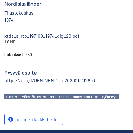
Nordiska länder
Tilastokeskus
1974
xtds_siirto_197100_1974_dig_20.pdf
1.8 MB
Lataukset
250
Pysyvä osoite
https://urn.fi/URN:NBN:fi-fe2023013112893
Avainsanat
tilastot
väestötilastot
muuttoliike
maastamuutto
työllisyys
Tietueen kaikki tiedot