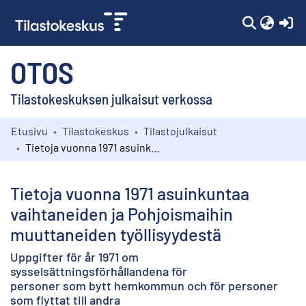
(c
OTOS
Tilastokeskuksen julkaisut verkossa
Etusivu
Tilastokeskus
Tilastojulkaisut
Kokoelmat
Tietoja vuonna 1971 asuinkuntaa vaihtaneiden ja Pohjoismaihin muuttaneiden työllisyydestä
Selaa
Tietoja vuonna 1971 asuinkuntaa
vaihtaneiden ja Pohjoismaihin
muuttaneiden työllisyydestä
Uppgifter för år 1971 om
sysselsättningsförhållandena för
personer som bytt hemkommun och för personer
som flyttat till andra