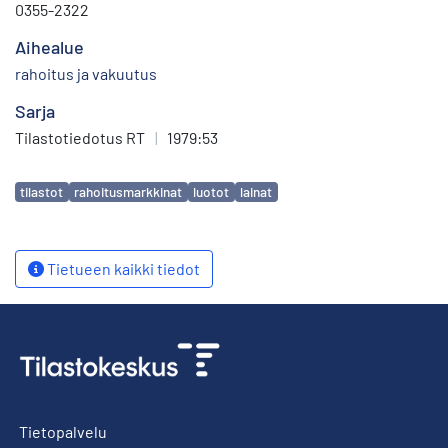
0355-2322
Aihealue
rahoitus ja vakuutus
Sarja
Tilastotiedotus RT
|
1979:53
Avainsanat
tilastot
rahoitusmarkkinat
luotot
lainat
Tietueen kaikki tiedot
Tietopalvelu