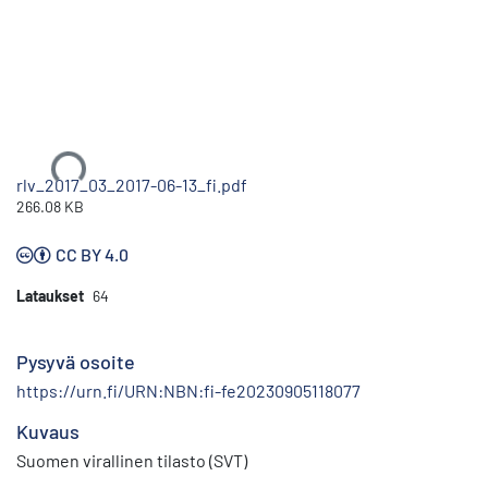
Ladataan...
rlv_2017_03_2017-06-13_fi.pdf
266.08 KB
CC BY 4.0
Lataukset
64
Pysyvä osoite
https://urn.fi/URN:NBN:fi-fe20230905118077
Kuvaus
Suomen virallinen tilasto (SVT)