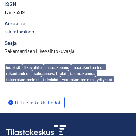
ISSN
1798-5919
Aihealue
rakentaminen
Sarja
Rakentamisen liikevaihtokuvaaja
Avainsanat
indeksit
liikevaihto
maarakennus
maarakentaminen
rakentaminen
suhdannevaihtelut
talonrakennus
talonrakentaminen
toimialat
vesirakentaminen
yritykset
Tietueen kaikki tiedot