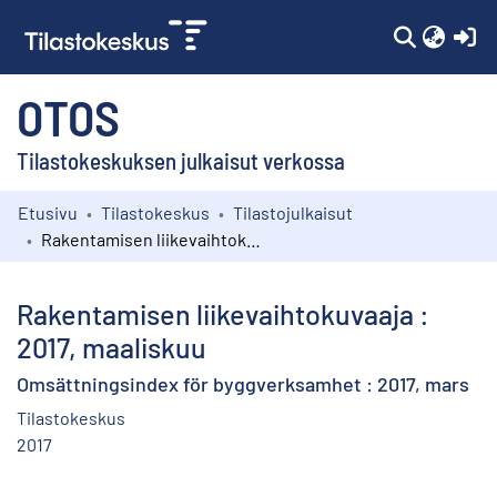
(c
OTOS
Tilastokeskuksen julkaisut verkossa
Etusivu
Tilastokeskus
Tilastojulkaisut
Kokoelmat
Rakentamisen liikevaihtokuvaaja : 2017, maaliskuu
Selaa
Rakentamisen liikevaihtokuvaaja :
2017, maaliskuu
Omsättningsindex för byggverksamhet : 2017, mars
Tilastokeskus
2017