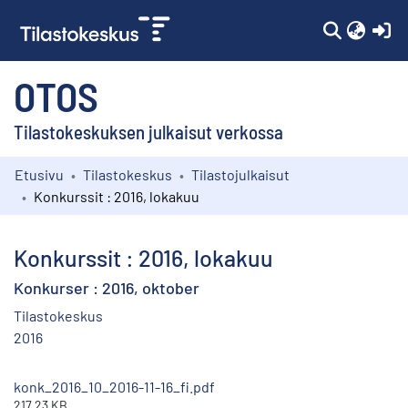
(c
OTOS
Tilastokeskuksen julkaisut verkossa
Etusivu
Tilastokeskus
Tilastojulkaisut
Kokoelmat
Konkurssit : 2016, lokakuu
Selaa
Konkurssit : 2016, lokakuu
Konkurser : 2016, oktober
Tilastokeskus
2016
konk_2016_10_2016-11-16_fi.pdf
217.23 KB