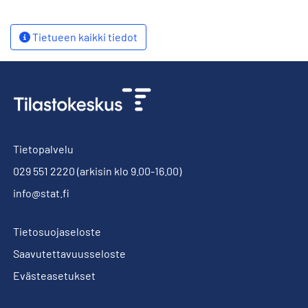
Tietueen kaikki tiedot
Tietopalvelu
029 551 2220
(arkisin klo 9.00-16.00)
info@stat.fi
Tietosuojaseloste
Saavutettavuusseloste
Evästeasetukset