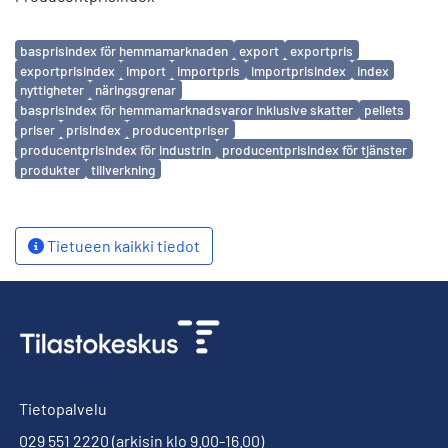
Avainsanat
basprisindex för hemmamarknaden
export
exportpris
exportprisindex
import
importpris
importprisindex
index
nyttigheter
näringsgrenar
basprisindex för hemmamarknadsvaror inklusive skatter
pellets
priser
prisindex
producentpriser
producentprisindex för industrin
producentprisindex för tjänster
produkter
tillverkning
Tietueen kaikki tiedot
Tietopalvelu
029 551 2220
(arkisin klo 9.00-16.00)