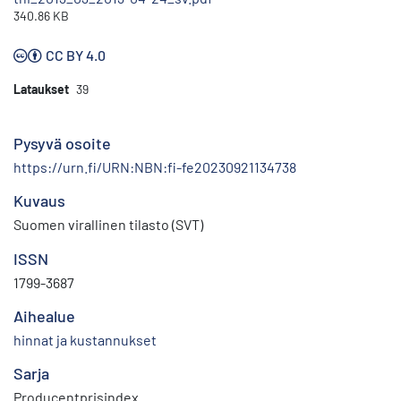
340.86 KB
CC BY 4.0
Lataukset
39
Pysyvä osoite
https://urn.fi/URN:NBN:fi-fe20230921134738
Kuvaus
Suomen virallinen tilasto (SVT)
ISSN
1799-3687
Aihealue
hinnat ja kustannukset
Sarja
Producentprisindex