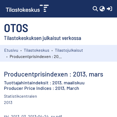
(c
OTOS
Tilastokeskuksen julkaisut verkossa
Etusivu
Tilastokeskus
Tilastojulkaisut
Kokoelmat
Producentprisindexen : 2013, mars
Selaa
Producentprisindexen : 2013, mars
Tuottajahintaindeksit : 2013, maaliskuu
Producer Price Indices : 2013, March
Statistikcentralen
2013
thi_2013_03_2013-04-24_sv.pdf