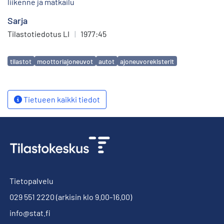
liikenne ja matkailu
Sarja
Tilastotiedotus LI
|
1977:45
Avainsanat
tilastot
moottoriajoneuvot
autot
ajoneuvorekisterit
Tietueen kaikki tiedot
Tietopalvelu
029 551 2220
(arkisin klo 9.00-16.00)
info@stat.fi