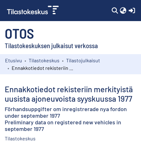
(c
OTOS
Tilastokeskuksen julkaisut verkossa
Etusivu
Tilastokeskus
Tilastojulkaisut
Kokoelmat
Ennakkotiedot rekisteriin merkityistä uusista ajoneuvoista syyskuussa 1977
Selaa
Ennakkotiedot rekisteriin merkityistä
uusista ajoneuvoista syyskuussa 1977
Förhandsuppgifter om inregistrerade nya fordon
under september 1977
Preliminary data on registered new vehicles in
september 1977
Tilastokeskus