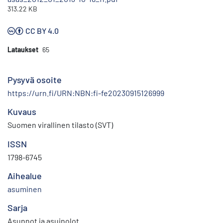
313.22 KB
CC BY 4.0
Lataukset
65
Pysyvä osoite
https://urn.fi/URN:NBN:fi-fe20230915126999
Kuvaus
Suomen virallinen tilasto (SVT)
ISSN
1798-6745
Aihealue
asuminen
Sarja
Asunnot ja asuinolot