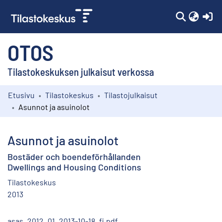
(c
OTOS
Tilastokeskuksen julkaisut verkossa
Etusivu
Tilastokeskus
Tilastojulkaisut
Kokoelmat
Asunnot ja asuinolot
Selaa
Asunnot ja asuinolot
Bostäder och boendeförhållanden
Dwellings and Housing Conditions
Tilastokeskus
2013
asas_2012_01_2013-10-18_fi.pdf