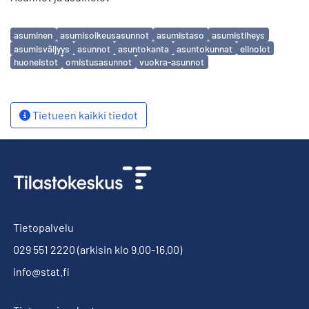
Avainsanat
asuminen
asumisoikeusasunnot
asumistaso
asumistiheys
asumisväljyys
asunnot
asuntokanta
asuntokunnat
elinolot
huoneistot
omistusasunnot
vuokra-asunnot
Tietueen kaikki tiedot
Tietopalvelu
029 551 2220
(arkisin klo 9.00-16.00)
info@stat.fi