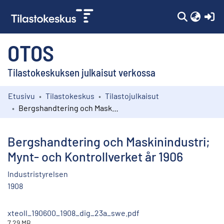
(c
OTOS
Tilastokeskuksen julkaisut verkossa
Etusivu
Tilastokeskus
Tilastojulkaisut
Kokoelmat
Bergshandtering och Maskinindustri; Mynt- och Kontrollverket år 1906
Selaa
Bergshandtering och Maskinindustri;
Mynt- och Kontrollverket år 1906
Industristyrelsen
1908
xteoll_190600_1908_dig_23a_swe.pdf
7.29 MB