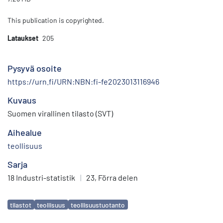
This publication is copyrighted.
Lataukset
205
Pysyvä osoite
https://urn.fi/URN:NBN:fi-fe2023013116946
Kuvaus
Suomen virallinen tilasto (SVT)
Aihealue
teollisuus
Sarja
18 Industri-statistik
|
23, Förra delen
Avainsanat
tilastot
teollisuus
teollisuustuotanto