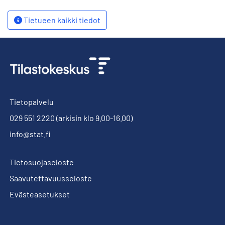
Tietueen kaikki tiedot
Tietopalvelu
029 551 2220
(arkisin klo 9.00-16.00)
info@stat.fi
Tietosuojaseloste
Saavutettavuusseloste
Evästeasetukset