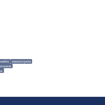
kevaihto
meluntorjunta
nonvarat
us