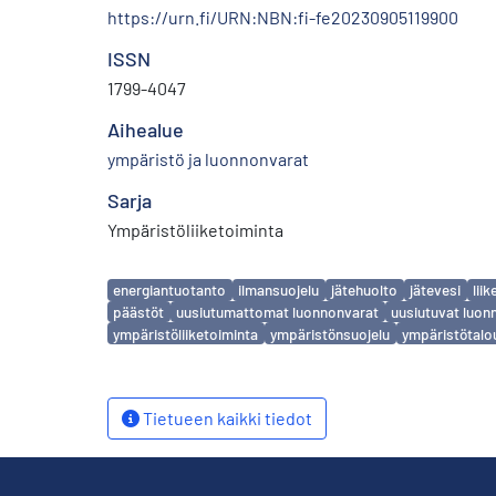
https://urn.fi/URN:NBN:fi-fe20230905119900
ISSN
1799-4047
Aihealue
ympäristö ja luonnonvarat
Sarja
Ympäristöliiketoiminta
Avainsanat
energiantuotanto
ilmansuojelu
jätehuolto
jätevesi
lii
päästöt
uusiutumattomat luonnonvarat
uusiutuvat luon
ympäristöliiketoiminta
ympäristönsuojelu
ympäristötalo
Tietueen kaikki tiedot