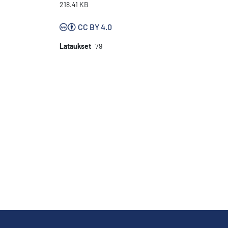
218.41 KB
CC BY 4.0
Lataukset
79