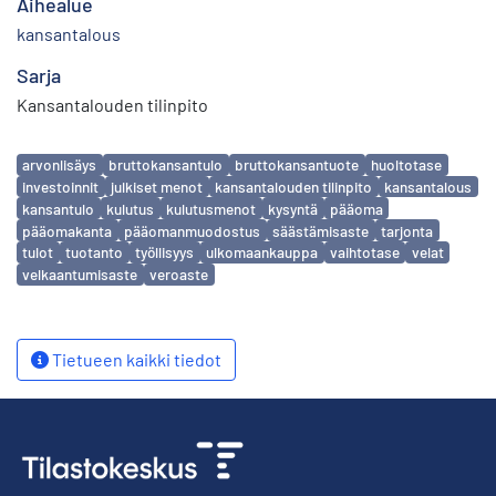
Aihealue
kansantalous
Sarja
Kansantalouden tilinpito
Avainsanat
arvonlisäys
bruttokansantulo
bruttokansantuote
huoltotase
investoinnit
julkiset menot
kansantalouden tilinpito
kansantalous
kansantulo
kulutus
kulutusmenot
kysyntä
pääoma
pääomakanta
pääomanmuodostus
säästämisaste
tarjonta
tulot
tuotanto
työllisyys
ulkomaankauppa
vaihtotase
velat
velkaantumisaste
veroaste
Tietueen kaikki tiedot