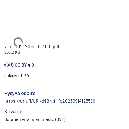
Ladataan...
vtp_2012_2014-01-31_fi.pdf
263.2 KB
CC BY 4.0
Lataukset
50
Pysyvä osoite
https://urn.fi/URN:NBN:fi-fe20230914125580
Kuvaus
Suomen virallinen tilasto (SVT)