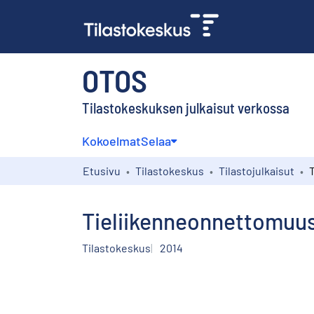
OTOS
Tilastokeskuksen julkaisut verkossa
Kokoelmat
Selaa
Etusivu
Tilastokeskus
Tilastojulkaisut
Tieliikenneonnettomuust
Tilastokeskus
2014