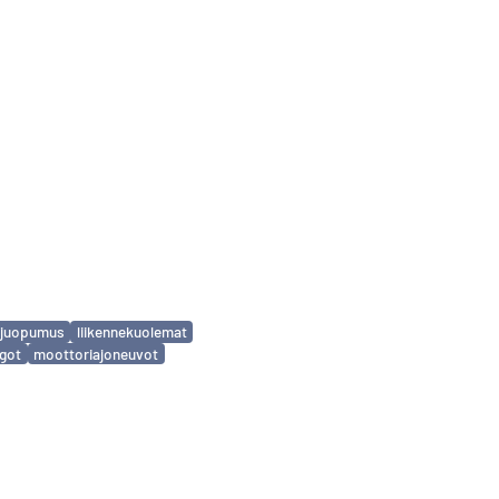
nejuopumus
liikennekuolemat
ngot
moottoriajoneuvot