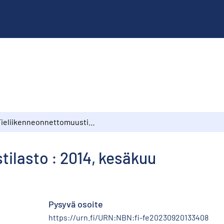
Tieliikenneonnettomuustilasto : 2014, kesäkuu
ilasto : 2014, kesäkuu
Pysyvä osoite
https://urn.fi/URN:NBN:fi-fe20230920133408