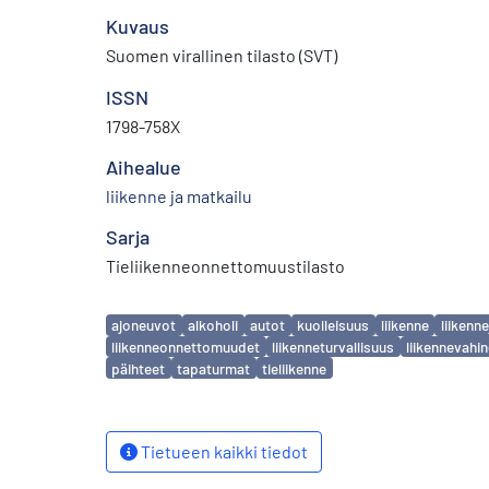
Kuvaus
Suomen virallinen tilasto (SVT)
ISSN
1798-758X
Aihealue
liikenne ja matkailu
Sarja
Tieliikenneonnettomuustilasto
Avainsanat
ajoneuvot
alkoholi
autot
kuolleisuus
liikenne
liiken
liikenneonnettomuudet
liikenneturvallisuus
liikennevahi
päihteet
tapaturmat
tieliikenne
Tietueen kaikki tiedot