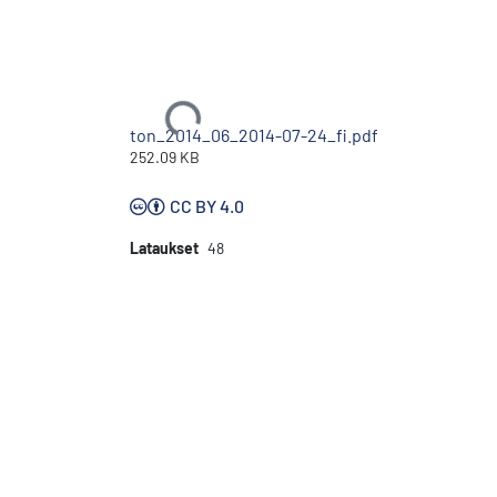
Ladataan...
ton_2014_06_2014-07-24_fi.pdf
252.09 KB
CC BY 4.0
Lataukset
48