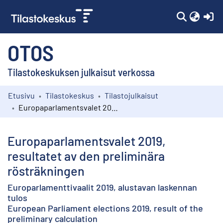
(c
OTOS
Tilastokeskuksen julkaisut verkossa
Etusivu
Tilastokeskus
Tilastojulkaisut
Kokoelmat
Europaparlamentsvalet 2019, resultatet av den preliminära rösträkningen
Selaa
Europaparlamentsvalet 2019,
resultatet av den preliminära
rösträkningen
Europarlamenttivaalit 2019, alustavan laskennan
tulos
European Parliament elections 2019, result of the
preliminary calculation