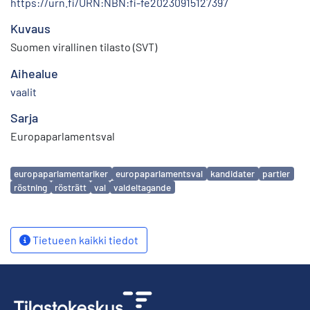
https://urn.fi/URN:NBN:fi-fe20230915127397
Kuvaus
Suomen virallinen tilasto (SVT)
Aihealue
vaalit
Sarja
Europaparlamentsval
Avainsanat
europaparlamentariker
europaparlamentsval
kandidater
partier
röstning
rösträtt
val
valdeltagande
Tietueen kaikki tiedot