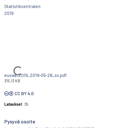
Statistikcentralen
2019
Ladataan...
euvaa_2019_2019-05-28_sv.pdf
315.13 KB
CC BY 4.0
Lataukset
35
Pysyvä osoite