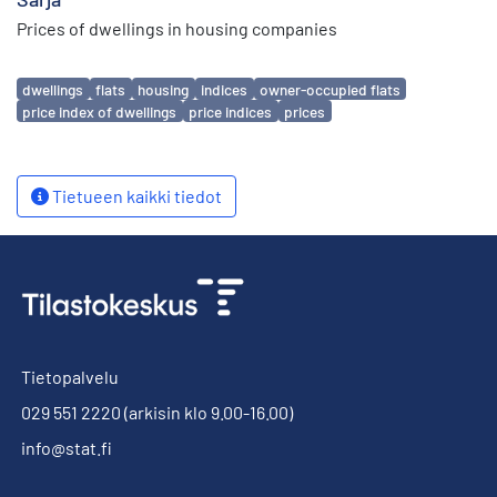
Prices of dwellings in housing companies
Avainsanat
dwellings
flats
housing
indices
owner-occupied flats
price index of dwellings
price indices
prices
Tietueen kaikki tiedot
Tietopalvelu
029 551 2220
(arkisin klo 9.00-16.00)
info@stat.fi