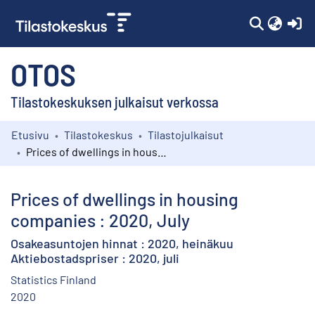
(c
OTOS
Tilastokeskuksen julkaisut verkossa
Etusivu
Tilastokeskus
Tilastojulkaisut
Kokoelmat
Prices of dwellings in housing companies : 2020, July
Selaa
Prices of dwellings in housing
companies : 2020, July
Osakeasuntojen hinnat : 2020, heinäkuu
Aktiebostadspriser : 2020, juli
Statistics Finland
2020