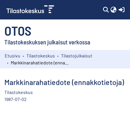
(c
OTOS
Tilastokeskuksen julkaisut verkossa
Etusivu
Tilastokeskus
Tilastojulkaisut
Kokoelmat
Markkinarahatiedote (ennakkotietoja)
Selaa
Markkinarahatiedote (ennakkotietoja)
Tilastokeskus
1987-07-02