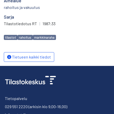
Aihealue
rahoitus ja vakuutus
Sarja
Tilastotiedotus RT
|
1987:33
Avainsanat
tilastot
rahoitus
markkinaraha
Tietueen kaikki tiedot
Tietopalvelu
029 551 2220
(arkisin klo 9.00-16.00)