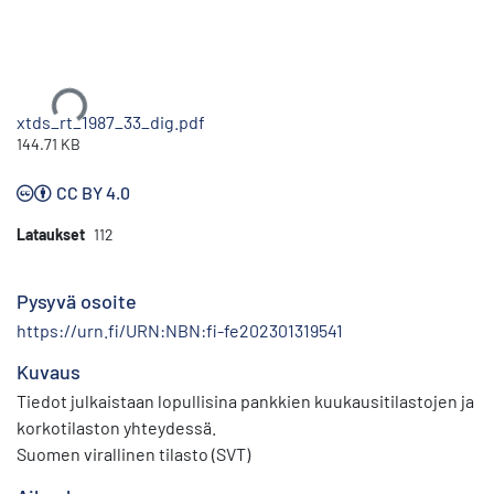
Ladataan...
xtds_rt_1987_33_dig.pdf
144.71 KB
CC BY 4.0
Lataukset
112
Pysyvä osoite
https://urn.fi/URN:NBN:fi-fe202301319541
Kuvaus
Tiedot julkaistaan lopullisina pankkien kuukausitilastojen ja
korkotilaston yhteydessä.
Suomen virallinen tilasto (SVT)