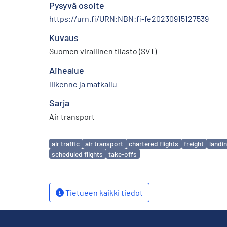
Pysyvä osoite
https://urn.fi/URN:NBN:fi-fe20230915127539
Kuvaus
Suomen virallinen tilasto (SVT)
Aihealue
liikenne ja matkailu
Sarja
Air transport
Avainsanat
air traffic
air transport
chartered flights
freight
landi
scheduled flights
take-offs
Tietueen kaikki tiedot