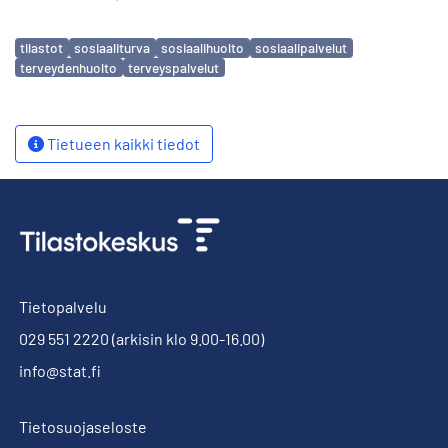
Avainsanat
tilastot
sosiaaliturva
sosiaalihuolto
sosiaalipalvelut
terveydenhuolto
terveyspalvelut
Tietueen kaikki tiedot
Tietopalvelu
029 551 2220
(arkisin klo 9.00-16.00)
info@stat.fi
Tietosuojaseloste