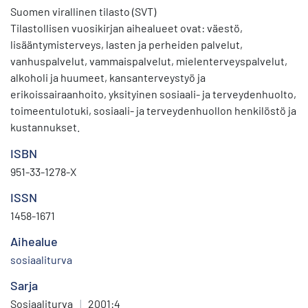
Suomen virallinen tilasto (SVT)
Tilastollisen vuosikirjan aihealueet ovat: väestö,
lisääntymisterveys, lasten ja perheiden palvelut,
vanhuspalvelut, vammaispalvelut, mielenterveyspalvelut,
alkoholi ja huumeet, kansanterveystyö ja
erikoissairaanhoito, yksityinen sosiaali- ja terveydenhuolto,
toimeentulotuki, sosiaali- ja terveydenhuollon henkilöstö ja
kustannukset.
ISBN
951-33-1278-X
ISSN
1458-1671
Aihealue
sosiaaliturva
Sarja
Sosiaaliturva
|
2001:4