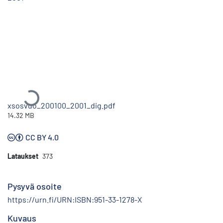
Ladataan...
xsosvuo_200100_2001_dig.pdf
14.32 MB
CC BY 4.0
Lataukset
373
Pysyvä osoite
https://urn.fi/URN:ISBN:951-33-1278-X
Kuvaus