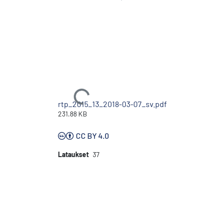
Ladataan...
rtp_2015_13_2018-03-07_sv.pdf
231.88 KB
CC BY 4.0
Lataukset
37