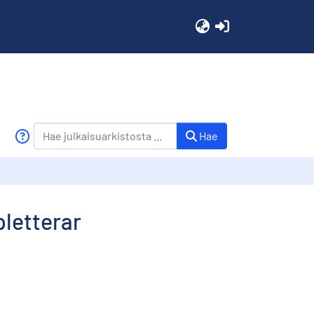
(current)
Hae
pletterar