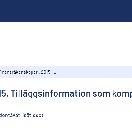
Finansräkenskaper : 2015, Tilläggsinformation som kompletterar pensionsrätterna
15, Tilläggsinformation som kom
ydentävät lisätiedot