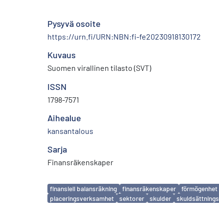
Pysyvä osoite
https://urn.fi/URN:NBN:fi-fe20230918130172
Kuvaus
Suomen virallinen tilasto (SVT)
ISSN
1798-7571
Aihealue
kansantalous
Sarja
Finansräkenskaper
Avainsanat
finansiell balansräkning
finansräkenskaper
förmögenhet
placeringsverksamhet
sektorer
skulder
skuldsättning