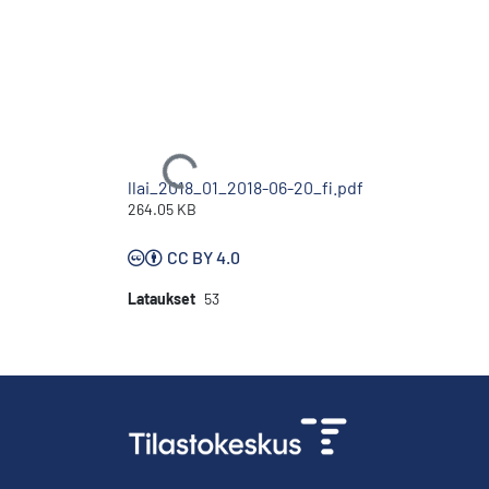
Ladataan...
llai_2018_01_2018-06-20_fi.pdf
264.05 KB
CC BY 4.0
Lataukset
53