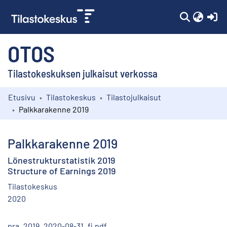
(c
OTOS
Tilastokeskuksen julkaisut verkossa
Etusivu
Tilastokeskus
Tilastojulkaisut
Kokoelmat
Palkkarakenne 2019
Selaa
Palkkarakenne 2019
Lönestrukturstatistik 2019
Structure of Earnings 2019
Tilastokeskus
2020
pra_2019_2020-08-31_fi.pdf