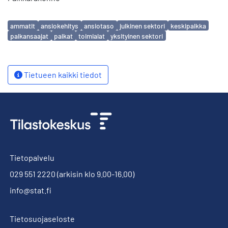
Avainsanat
ammatit
ansiokehitys
ansiotaso
julkinen sektori
keskipalkka
palkansaajat
palkat
toimialat
yksityinen sektori
Tietueen kaikki tiedot
Tietopalvelu
029 551 2220
(arkisin klo 9.00-16.00)
info@stat.fi
Tietosuojaseloste