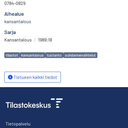
0784-0829
Aihealue
kansantalous
Sarja
Kansantalous
|
1989:18
Avainsanat
tilastot
kansantalous
tuotanto
suhdannevaihtelut
Tietueen kaikki tiedot
Tietopalvelu