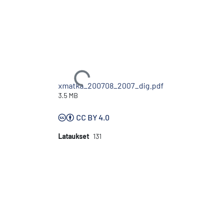
Ladataan...
xmatka_200708_2007_dig.pdf
3.5 MB
CC BY 4.0
Lataukset
131