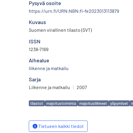
Pysyvä osoite
https://urn.fi/URN:NBN:fi-fe2023013113879
Kuvaus
Suomen virallinen tilasto (SVT)
ISSN
1238-7169
Aihealue
liikenne ja matkailu
Sarja
Liikenne ja matkailu
|
2007
Avainsanat
tilastot
majoitustoiminta
majoitusliikkeet
yöpymiset
Tietueen kaikki tiedot