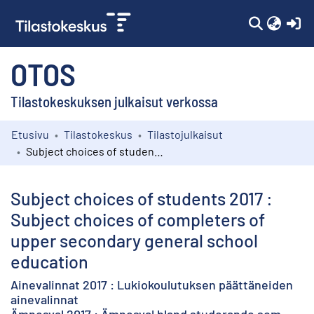
(c
OTOS
Tilastokeskuksen julkaisut verkossa
Etusivu
Tilastokeskus
Tilastojulkaisut
Kokoelmat
Subject choices of students 2017 : Subject choices of completers of upper secondary general school education
Selaa
Subject choices of students 2017 :
Subject choices of completers of
upper secondary general school
education
Ainevalinnat 2017 : Lukiokoulutuksen päättäneiden
ainevalinnat