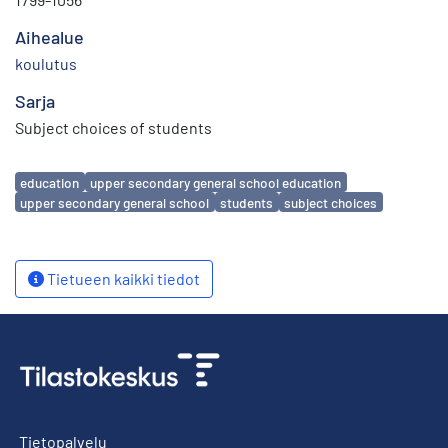
Aihealue
koulutus
Sarja
Subject choices of students
Avainsanat
education
upper secondary general school education
upper secondary general school
students
subject choices
Tietueen kaikki tiedot
Tietopalvelu