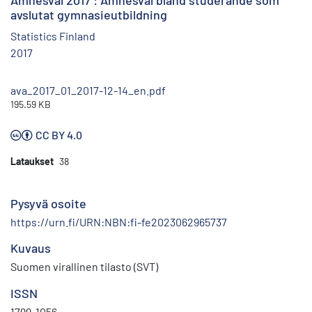
Ämnesval 2017 : Ämnesval bland studerande som
avslutat gymnasieutbildning
Statistics Finland
2017
ava_2017_01_2017-12-14_en.pdf
195.59 KB
CC BY 4.0
Lataukset
38
Pysyvä osoite
https://urn.fi/URN:NBN:fi-fe2023062965737
Kuvaus
Suomen virallinen tilasto (SVT)
ISSN
1799-1056