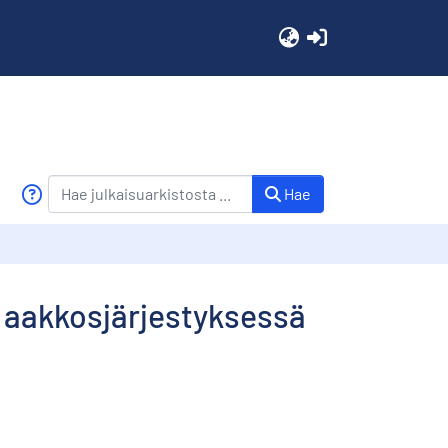
(current)
Hae
6 aakkosjärjestyksessä