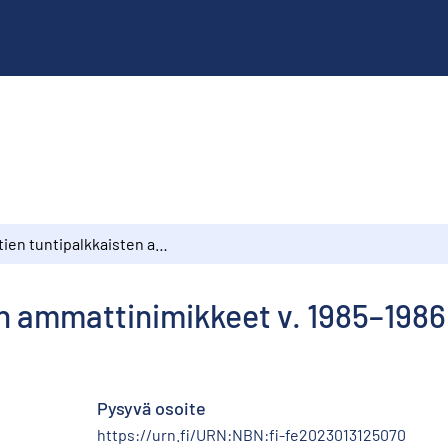
Kuntien tuntipalkkaisten ammattinimikkeet v. 1985–1986 aakkosjärjestyksessä
en ammattinimikkeet v. 1985–198
Pysyvä osoite
https://urn.fi/URN:NBN:fi-fe2023013125070