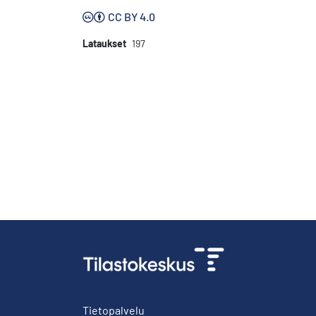
CC BY 4.0
Lataukset
197
Tietopalvelu