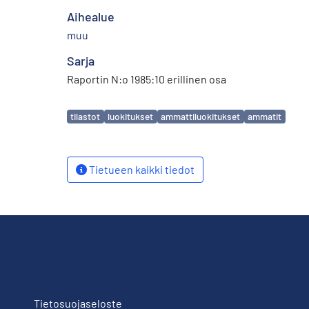
Aihealue
muu
Sarja
Raportin N:o 1985:10 erillinen osa
Avainsanat
tilastot
luokitukset
ammattiluokitukset
ammatit
Tietueen kaikki tiedot
Tietosuojaseloste