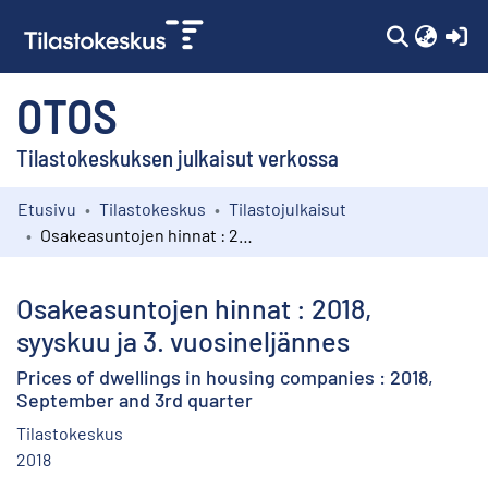
(c
OTOS
Tilastokeskuksen julkaisut verkossa
Etusivu
Tilastokeskus
Tilastojulkaisut
Kokoelmat
Osakeasuntojen hinnat : 2018, syyskuu ja 3. vuosineljännes
Selaa
Osakeasuntojen hinnat : 2018,
syyskuu ja 3. vuosineljännes
Prices of dwellings in housing companies : 2018,
September and 3rd quarter
Tilastokeskus
2018