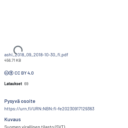
Ladataan...
ashi_2018_09_2018-10-30_fi.pdf
456.71 KB
CC BY 4.0
Lataukset
69
Pysyvä osoite
https://urn.fi/URN:NBN:fi-fe20230917129363
Kuvaus
Suomen virallinen tilasto (SVT)