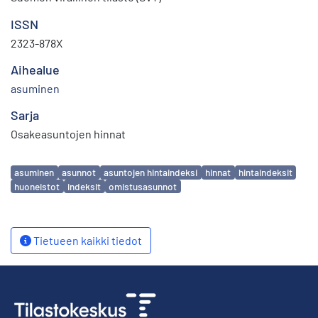
ISSN
2323-878X
Aihealue
asuminen
Sarja
Osakeasuntojen hinnat
Avainsanat
asuminen
asunnot
asuntojen hintaindeksi
hinnat
hintaindeksit
huoneistot
indeksit
omistusasunnot
Tietueen kaikki tiedot