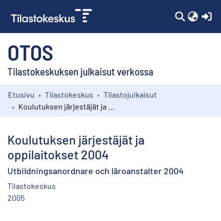
(c
OTOS
Tilastokeskuksen julkaisut verkossa
Etusivu
Tilastokeskus
Tilastojulkaisut
Kokoelmat
Koulutuksen järjestäjät ja oppilaitokset 2004
Selaa
Koulutuksen järjestäjät ja
oppilaitokset 2004
Utbildningsanordnare och läroanstalter 2004
Tilastokeskus
2005