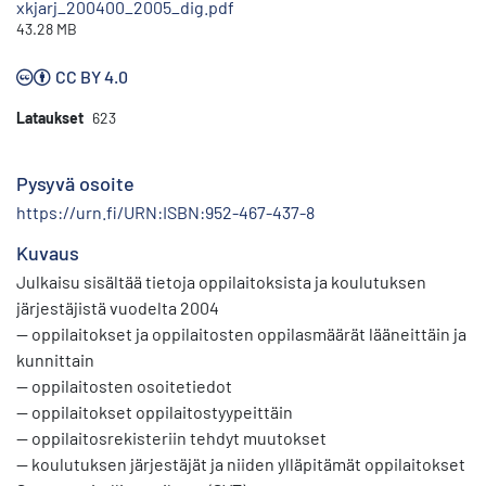
xkjarj_200400_2005_dig.pdf
43.28 MB
CC BY 4.0
Lataukset
623
Pysyvä osoite
https://urn.fi/URN:ISBN:952-467-437-8
Kuvaus
Julkaisu sisältää tietoja oppilaitoksista ja koulutuksen
järjestäjistä vuodelta 2004
— oppilaitokset ja oppilaitosten oppilasmäärät lääneittäin ja
kunnittain
— oppilaitosten osoitetiedot
— oppilaitokset oppilaitostyypeittäin
— oppilaitosrekisteriin tehdyt muutokset
— koulutuksen järjestäjät ja niiden ylläpitämät oppilaitokset