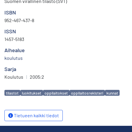
Suomen virallinen tilasto (SVT)
ISBN
952-467-437-8
ISSN
1457-5183
Aihealue
koulutus
Sarja
Koulutus
|
2005:2
Avainsanat
tilastot
luokitukset
oppilaitokset
oppilaitosrekisteri
kunnat
Tietueen kaikki tiedot