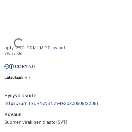
Ladataan...
opty_2011_2013-03-20_sv.pdf
218.77 KB
CC BY 4.0
Lataukset
40
Pysyvä osoite
https://urn.fi/URN:NBN:fi-fe20230908122081
Kuvaus
Suomen virallinen tilasto (SVT)