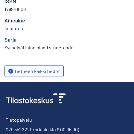
ISSN
1799-0009
Aihealue
koulutus
Sarja
Sysselsättning bland studerande
Tietueen kaikki tiedot
Tietopalvelu
029 551 2220
(arkisin klo 9.00-16.00)