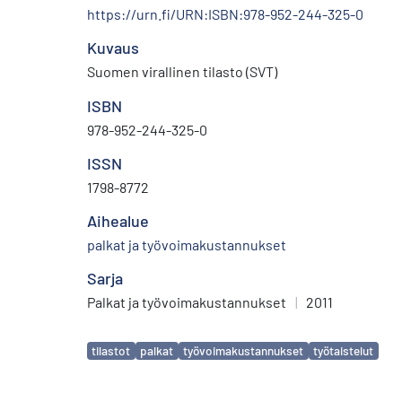
https://urn.fi/URN:ISBN:978-952-244-325-0
Kuvaus
Suomen virallinen tilasto (SVT)
ISBN
978-952-244-325-0
ISSN
1798-8772
Aihealue
palkat ja työvoimakustannukset
Sarja
Palkat ja työvoimakustannukset
|
2011
Avainsanat
tilastot
palkat
työvoimakustannukset
työtaistelut