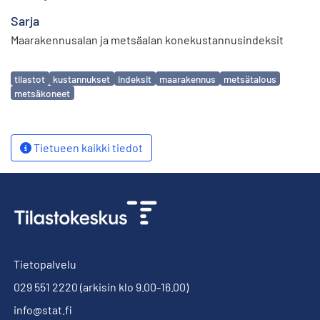
Sarja
Maarakennusalan ja metsäalan konekustannusindeksit
Avainsanat
tilastot
kustannukset
indeksit
maarakennus
metsätalous
metsäkoneet
Tietueen kaikki tiedot
Tietopalvelu
029 551 2220
(arkisin klo 9.00-16.00)
info@stat.fi