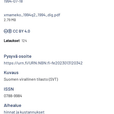
1994-07-18
xmameko_1994q2_1994_dig.pdf
2.79 MB
CC BY 4.0
Lataukset
124
Pysyvä osoite
https://urn.fi/URN:NBN:fi-fe2023013120342
Kuvaus
Suomen virallinen tilasto (SVT)
ISSN
0788-9984
Aihealue
hinnat ja kustannukset