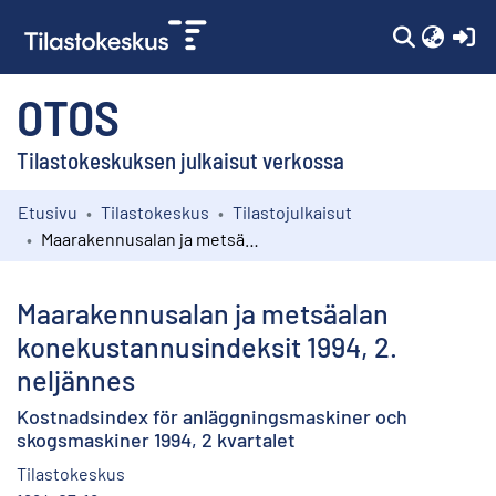
(c
OTOS
Tilastokeskuksen julkaisut verkossa
Etusivu
Tilastokeskus
Tilastojulkaisut
Kokoelmat
Maarakennusalan ja metsäalan konekustannusindeksit 1994, 2. neljännes
Selaa
Maarakennusalan ja metsäalan
konekustannusindeksit 1994, 2.
neljännes
Kostnadsindex för anläggningsmaskiner och
skogsmaskiner 1994, 2 kvartalet
Tilastokeskus