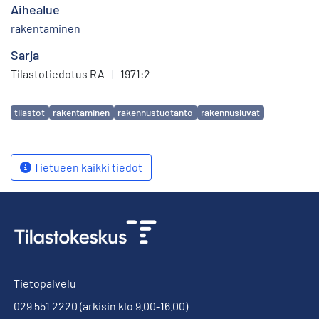
Aihealue
rakentaminen
Sarja
Tilastotiedotus RA
|
1971:2
Avainsanat
tilastot
rakentaminen
rakennustuotanto
rakennusluvat
Tietueen kaikki tiedot
Tietopalvelu
029 551 2220
(arkisin klo 9.00-16.00)