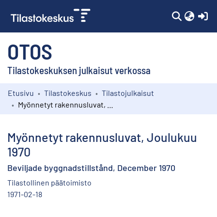
(c
OTOS
Tilastokeskuksen julkaisut verkossa
Etusivu
Tilastokeskus
Tilastojulkaisut
Kokoelmat
Myönnetyt rakennusluvat, Joulukuu 1970
Selaa
Myönnetyt rakennusluvat, Joulukuu
1970
Beviljade byggnadstillstånd, December 1970
Tilastollinen päätoimisto
1971-02-18