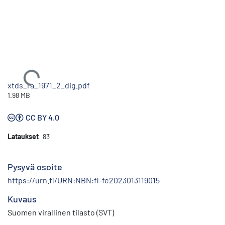
Ladataan...
xtds_ra_1971_2_dig.pdf
1.98 MB
CC BY 4.0
Lataukset
83
Pysyvä osoite
https://urn.fi/URN:NBN:fi-fe2023013119015
Kuvaus
Suomen virallinen tilasto (SVT)