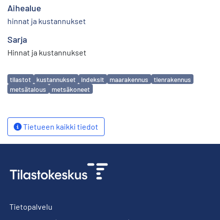
Aihealue
hinnat ja kustannukset
Sarja
Hinnat ja kustannukset
Avainsanat
tilastot
kustannukset
indeksit
maarakennus
tienrakennus
metsätalous
metsäkoneet
Tietueen kaikki tiedot
Tietopalvelu