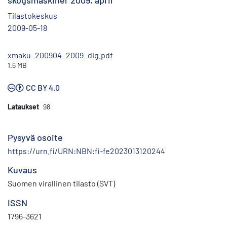
skogsmaskiner 2009, april
Tilastokeskus
2009-05-18
xmaku_200904_2009_dig.pdf
1.6 MB
CC BY 4.0
Lataukset
98
Pysyvä osoite
https://urn.fi/URN:NBN:fi-fe2023013120244
Kuvaus
Suomen virallinen tilasto (SVT)
ISSN
1796-3621