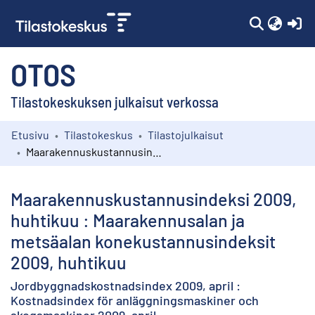
(c
OTOS
Tilastokeskuksen julkaisut verkossa
Etusivu
Tilastokeskus
Tilastojulkaisut
Kokoelmat
Maarakennuskustannusindeksi 2009, huhtikuu : Maarakennusalan ja metsäalan konekustannusindeksit 2009, huhtikuu
Selaa
Maarakennuskustannusindeksi 2009,
huhtikuu : Maarakennusalan ja
metsäalan konekustannusindeksit
2009, huhtikuu
Jordbyggnadskostnadsindex 2009, april :
Kostnadsindex för anläggningsmaskiner och