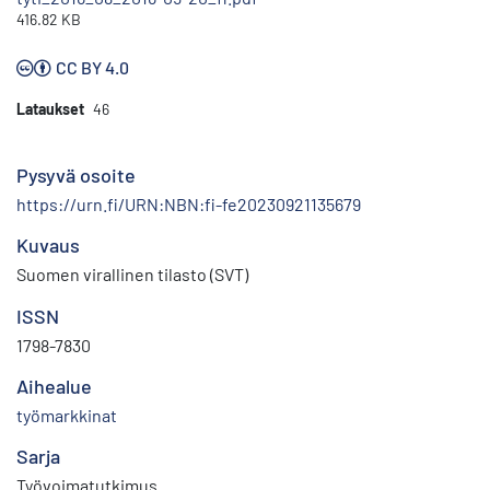
416.82 KB
CC BY 4.0
Lataukset
46
Pysyvä osoite
https://urn.fi/URN:NBN:fi-fe20230921135679
Kuvaus
Suomen virallinen tilasto (SVT)
ISSN
1798-7830
Aihealue
työmarkkinat
Sarja
Työvoimatutkimus