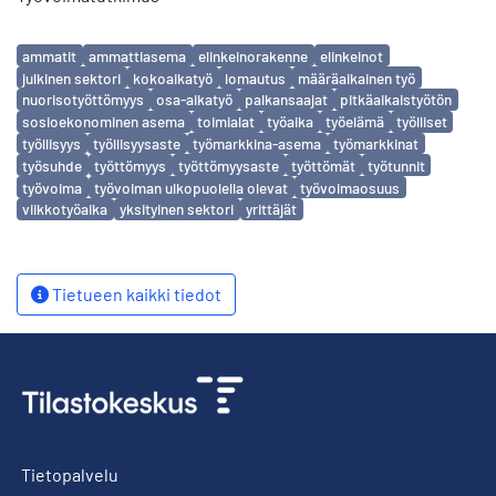
Avainsanat
ammatit
ammattiasema
elinkeinorakenne
elinkeinot
julkinen sektori
kokoaikatyö
lomautus
määräaikainen työ
nuorisotyöttömyys
osa-aikatyö
palkansaajat
pitkäaikaistyötön
sosioekonominen asema
toimialat
työaika
työelämä
työlliset
työllisyys
työllisyysaste
työmarkkina-asema
työmarkkinat
työsuhde
työttömyys
työttömyysaste
työttömät
työtunnit
työvoima
työvoiman ulkopuolella olevat
työvoimaosuus
viikkotyöaika
yksityinen sektori
yrittäjät
Tietueen kaikki tiedot
Tietopalvelu