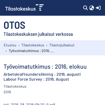
(c
OTOS
Tilastokeskuksen julkaisut verkossa
Etusivu
Tilastokeskus
Tilastojulkaisut
Kokoelmat
Työvoimatutkimus : 2016, elokuu
Selaa
Työvoimatutkimus : 2016, elokuu
Arbetskraftsundersökning : 2016, augusti
Labour Force Survey : 2016, August
Tilastokeskus
2016
tyti_2016_08_2016-09-20_fi.pdf